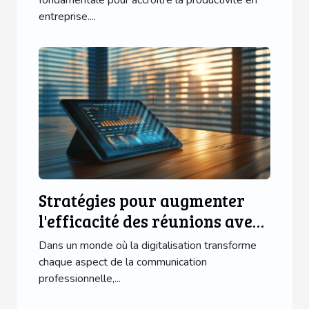
fondamentale pour accroître la productivité en
entreprise....
Stratégies pour augmenter
l'efficacité des réunions avec
des outils numériques
Dans un monde où la digitalisation transforme
chaque aspect de la communication
professionnelle,...