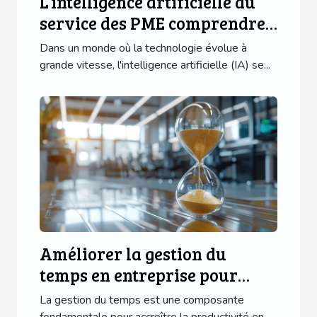
L’intelligence artificielle au
service des PME comprendre
et intégrer les solutions IA
Dans un monde où la technologie évolue à
abordables
grande vitesse, l'intelligence artificielle (IA) se...
Améliorer la gestion du
temps en entreprise pour
booster la productivité
La gestion du temps est une composante