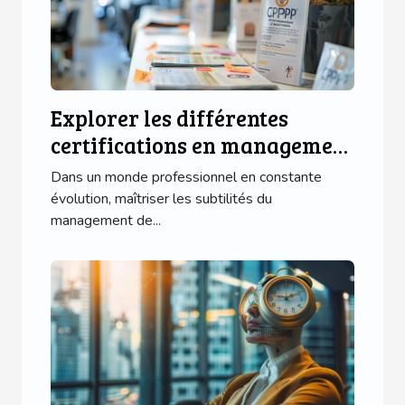
Explorer les différentes
certifications en management
de projet proposées au CPMP
Dans un monde professionnel en constante
de Paris
évolution, maîtriser les subtilités du
management de...