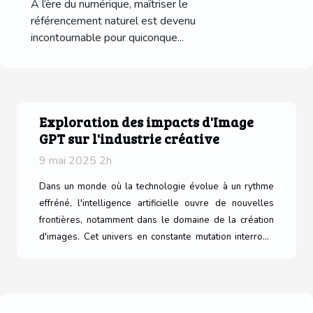
présence en ligne ?
À l’ère du numérique, maîtriser le
référencement naturel est devenu
incontournable pour quiconque...
Exploration des impacts d'Image
GPT sur l'industrie créative
9 mai 2025 2h
Previous
Next
Dans un monde où la technologie évolue à un rythme
effréné, l'intelligence artificielle ouvre de nouvelles
frontières, notamment dans le domaine de la création
d'images. Cet univers en constante mutation interroge
sur l'avenir de l'industrie créative. Quel rôle les
technologies générationnelles d'images vont-elles
jouer ? Plongez au cœur de cette réflexion pour
comprendre les changements et les opportunités que