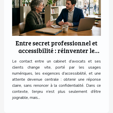
référencement naturel Le référencement
naturel, ou SEO (Search Engine Optimization),
représente un ensemble de techniques visant à
améliorer la position d'un site web sur les
pages de résultats des moteurs de recherche.
Au cœur de cette...
Entre secret professionnel et
accessibilité : réinventer le
contact client
Le contact entre un cabinet d’avocats et ses
clients change vite, porté par les usages
numériques, les exigences d’accessibilité, et une
attente devenue centrale : obtenir une réponse
claire, sans renoncer à la confidentialité. Dans ce
contexte, l’enjeu n’est plus seulement d’être
joignable, mais...