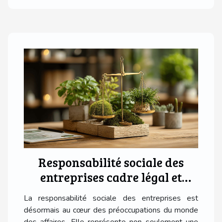
Responsabilité sociale des
entreprises cadre légal et
bénéfices pour le business
La responsabilité sociale des entreprises est
moderne
désormais au cœur des préoccupations du monde
des affaires. Elle représente non seulement une