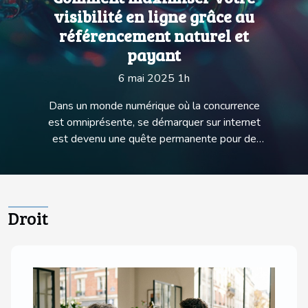
visibilité en ligne grâce au
référencement naturel et
payant
6 mai 2025 1h
Dans un monde numérique où la concurrence
est omniprésente, se démarquer sur internet
est devenu une quête permanente pour de
nombreuses entreprises et individus. Le
référencement, qu'il soit naturel ou payant, joue
un rôle déterminant dans la visibilité en ligne.
Cet exposé vise à explorer les stratégies
Droit
efficaces pour maximiser votre présence sur le
web. Plongez dans l'univers du SEO et du SEA
pour découvrir comment ces outils peuvent
transformer votre visibilité en ligne et
propulser votre site au sommet des résultats
de recherche. Les fondements du