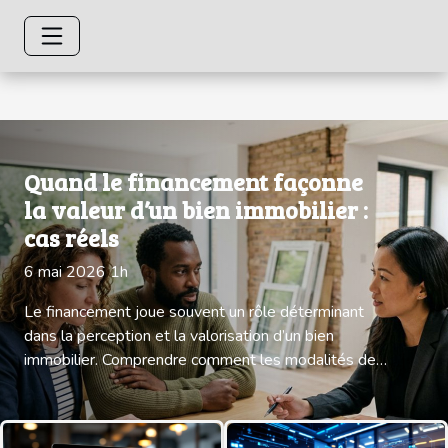
Quand le financement façonne
la valeur d’un bien immobilier :
cas réels
6 mai 2026 1h
Le financement joue souvent un rôle déterminant
dans la perception et la valorisation d’un bien
immobilier. Comprendre comment les modalités de
financement influencent le prix et la valeur d’un
logement permet d’éviter bien des écueils lors d’un
achat ou d’une vente. Plongez dans des exemples