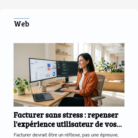
notariale
pour réussir
moderne
Web
Facturer sans stress : repenser
l'expérience utilisateur de vos
logiciels pros
Facturer devrait être un réflexe, pas une épreuve,