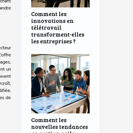
chant
aindre
Comment les
innovations en
télétravail
transforment-elles
les entreprises ?
cteur
'offre
ages,
ent un
oivent
rcroît,
ifiée,
nes de
Comment les
nouvelles tendances