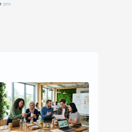
le
prix