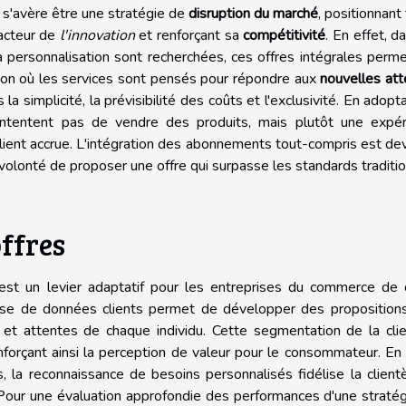
s'avère être une stratégie de
disruption du marché
, positionnant
cteur de
l'innovation
et renforçant sa
compétitivité
. En effet, d
la personnalisation sont recherchées, ces offres intégrales perm
izon où les services sont pensés pour répondre aux
nouvelles at
s la simplicité, la prévisibilité des coûts et l'exclusivité. En adopt
tentent pas de vendre des produits, mais plutôt une expér
ité client accrue. L'intégration des abonnements tout-compris est d
olonté de proposer une offre qui surpasse les standards traditi
ffres
 est un levier adaptatif pour les entreprises du commerce de 
ieuse de données clients permet de développer des proposition
 et attentes de chaque individu. Cette segmentation de la cli
nforçant ainsi la perception de valeur pour le consommateur. En 
la reconnaissance de besoins personnalisés fidélise la client
our une évaluation approfondie des performances d'une stratég