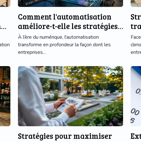
Comment l'automatisation
St
n
améliore-t-elle les stratégies
tr
marketing ?
en
À l’ère du numérique, l'automatisation
Face
ation
transforme en profondeur la façon dont les
clim
entreprises...
entre
Stratégies pour maximiser
Ext