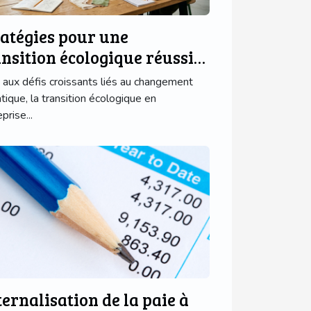
ratégies pour une
ansition écologique réussie
 entreprise
 aux défis croissants liés au changement
atique, la transition écologique en
prise...
ernalisation de la paie à