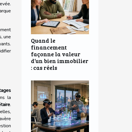
levée.
marque
lement
s, une
Quand le
yants.
financement
difier
façonne la valeur
d’un bien immobilier
: cas réels
tages
ns la
étaire
.
elles,
'avère
estion