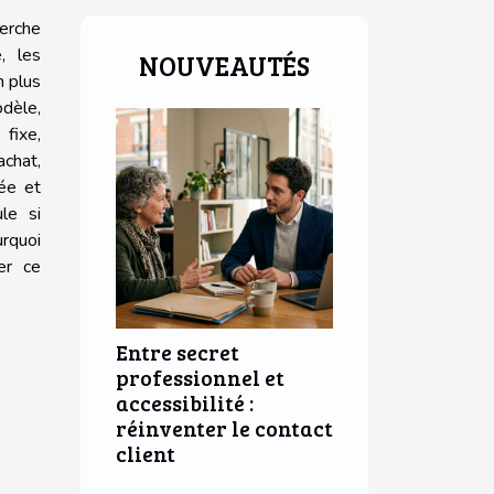
erche
, les
NOUVEAUTÉS
 plus
dèle,
 fixe,
chat,
iée et
le si
rquoi
rer ce
Entre secret
professionnel et
accessibilité :
réinventer le contact
client