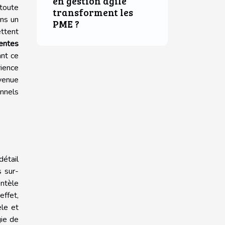
en gestion agile
 toute
transforment les
ans un
PME ?
ettent
tentes
ant ce
ience
evenue
onnels
détail
s sur-
entèle
effet,
èle et
ie de