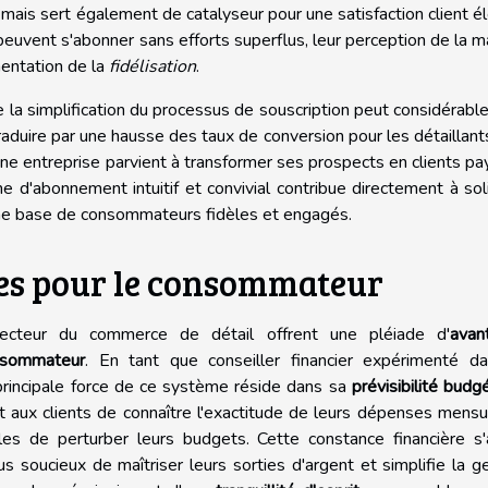
mais sert également de catalyseur pour une satisfaction client é
euvent s'abonner sans efforts superflus, leur perception de la 
entation de la
fidélisation
.
e la simplification du processus de souscription peut considérab
traduire par une hausse des taux de conversion pour les détaillant
 une entreprise parvient à transformer ses prospects en clients pa
 d'abonnement intuitif et convivial contribue directement à soli
e une base de consommateurs fidèles et engagés.
s pour le consommateur
cteur du commerce de détail offrent une pléiade d'
avan
nsommateur
. En tant que conseiller financier expérimenté da
 principale force de ce système réside dans sa
prévisibilité budg
aux clients de connaître l'exactitude de leurs dépenses mensu
bles de perturber leurs budgets. Cette constance financière s
s soucieux de maîtriser leurs sorties d'argent et simplifie la g