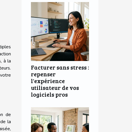
iples
action
, à la
Facturer sans stress :
eurs.
repenser
 votre
l'expérience
utilisateur de vos
logiciels pros
on de
 de la
aisée,