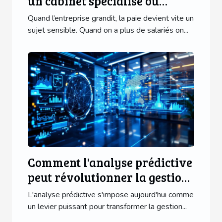
un cabinet spécialisé ou
rester sur logiciel interne ?
Quand l’entreprise grandit, la paie devient vite un
sujet sensible. Quand on a plus de salariés on...
Comment l'analyse prédictive
peut révolutionner la gestion
des PME ?
L'analyse prédictive s'impose aujourd'hui comme
un levier puissant pour transformer la gestion...