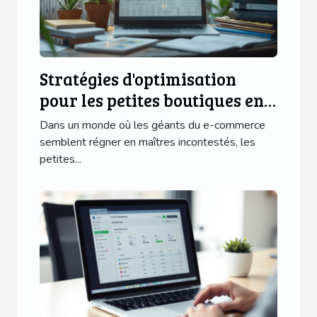
Stratégies d'optimisation
pour les petites boutiques en
ligne Dépasser les géants du e-
Dans un monde où les géants du e-commerce
commerce avec SEO et
semblent régner en maîtres incontestés, les
petites...
marketing de niche