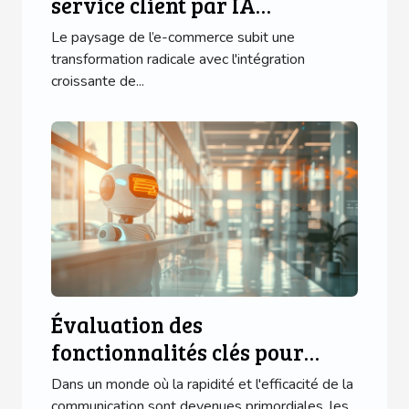
service client par IA
transforme l’e-commerce
Le paysage de l’e-commerce subit une
transformation radicale avec l'intégration
croissante de...
Évaluation des
fonctionnalités clés pour
optimiser l'interaction client
Dans un monde où la rapidité et l'efficacité de la
via chatbots
communication sont devenues primordiales, les...