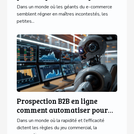
ligne Dépasser les géants du e-
Dans un monde où les géants du e-commerce
commerce avec SEO et
semblent régner en maîtres incontestés, les
petites...
marketing de niche
Prospection B2B en ligne
comment automatiser pour
plus d'efficacité
Dans un monde où la rapidité et l'efficacité
dictent les règles du jeu commercial, la