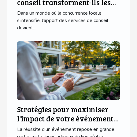
conseil transforment-ils les
entreprises locales ?
Dans un monde où la concurrence locale
s’intensifie, l’apport des services de conseil
devient...
Stratégies pour maximiser
l'impact de votre événement
en choisissant le lieu idéal
La réussite d’un événement repose en grande
partie sur le choix judicieux du lieu où il se...