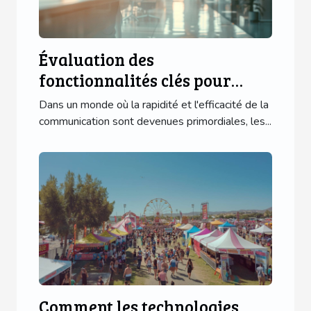
Évaluation des
fonctionnalités clés pour
optimiser l'interaction client
Dans un monde où la rapidité et l'efficacité de la
via chatbots
communication sont devenues primordiales, les...
Comment les technologies