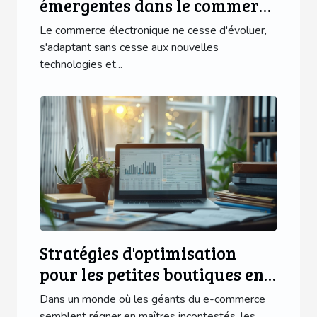
émergentes dans le commerce
électronique pour 2023
Le commerce électronique ne cesse d'évoluer,
s'adaptant sans cesse aux nouvelles
technologies et...
Stratégies d'optimisation
pour les petites boutiques en
ligne Dépasser les géants du e-
Dans un monde où les géants du e-commerce
commerce avec SEO et
semblent régner en maîtres incontestés, les