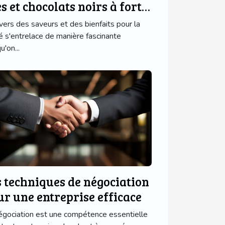
s et chocolats noirs à forte
neur
ivers des saveurs et des bienfaits pour la
é s'entrelace de manière fascinante
u'on...
s techniques de négociation
ur une entreprise efficace
égociation est une compétence essentielle