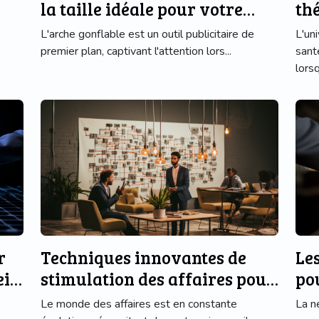
la taille idéale pour votre
thé
arche gonflable
te
L'arche gonflable est un outil publicitaire de
L'un
premier plan, captivant l'attention lors...
sant
lorsq
r
Techniques innovantes de
Le
ein
stimulation des affaires pour
po
une entreprise florissante
Le monde des affaires est en constante
La n