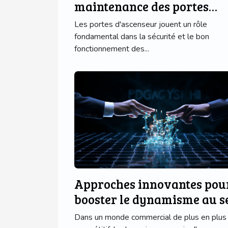
maintenance des portes
d'ascenseur avec des
Les portes d'ascenseur jouent un rôle
technologies modernes ?
fondamental dans la sécurité et le bon
fonctionnement des...
Approches innovantes pou
booster le dynamisme au s
de votre entreprise
Dans un monde commercial de plus en plus