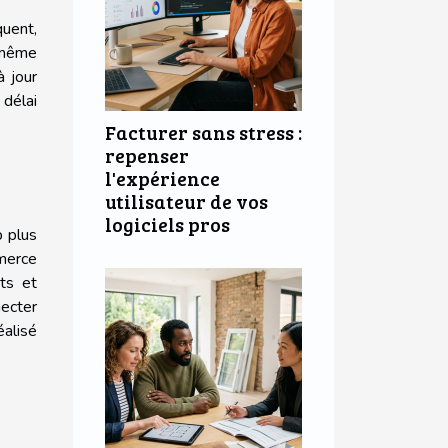
quent,
a même
à jour
 délai
Facturer sans stress :
repenser
l'expérience
utilisateur de vos
logiciels pros
p plus
mmerce
ts et
necter
alisé