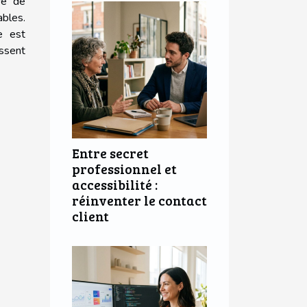
re de
bles.
e est
ssent
Entre secret
professionnel et
accessibilité :
réinventer le contact
client