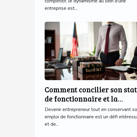
compétitif, le dynamisme au sein d'une
entreprise est...
Comment concilier son stat
de fonctionnaire et la
création d'une entreprise
Devenir entrepreneur tout en conservant s
emploi de fonctionnaire est un défi intéress
et de...