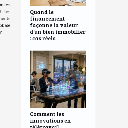
on les
Quand le
t, les
financement
ements
façonne la valeur
lobale
d’un bien immobilier
r.
: cas réels
Comment les
innovations en
télétravail