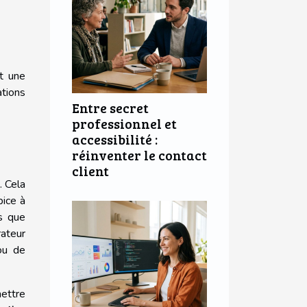
nt une
tions
Entre secret
professionnel et
accessibilité :
réinventer le contact
client
. Cela
ice à
es que
rateur
ou de
mettre