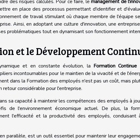
dre des risques calculés. Pour ce faire, le
management de l'innov
mettre en place des processus permettant d'identifier et d'évalu
ironnement de travail stimulant où chaque membre de l'équipe s
eprise. Ainsi, en adoptant une culture d'innovation, une entrepris
es problématiques tout en dynamisant son fonctionnement inter
on et le Développement Contin
 dynamique et en constante évolution, la
Formation Continue
e
liers incontournables pour le maintien de la vivacité et de l'éner
sement dans la Formation des employés n'est pas un coût, mais plu
 retour considérable pour l'entreprise.
dans sa capacité à maintenir les compétences des employés à jou
éfis de l'environnement économique actuel. De plus, la form
ment l'efficacité et la productivité des employés, conduisant
parallèle, est un outil essentiel pour maintenir leur engagem