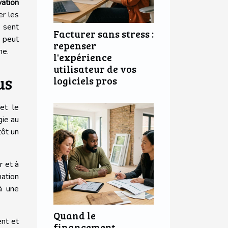
ation
er les
e sent
Facturer sans stress :
e peut
repenser
ne.
l'expérience
utilisateur de vos
us
logiciels pros
t le
gie au
tôt un
r et à
ation
 à une
Quand le
ent et
financement