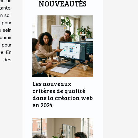
nu un
NOUVEAUTÉS
ante.
n soi.
s pour
u sein
ournir
 pour
se. En
t des
Les nouveaux
critères de qualité
dans la création web
en 2024