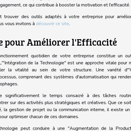
gagement, ce qui contribue à booster la motivation et l'efficacité.
t trouver des outils adaptés à votre entreprise pour amélior
us vous invitons à
découvrir ce site
.
e pour Améliorer l'Efficacité
onctionnement quotidien de votre entreprise constitue un out
L'"Intégration de la Technologie" est une approche vitale pour
ler la vitalité au sein de votre structure. Une variété d'"O
rocessus, comprenant des systèmes d'automatisation qui renden
nophages.
e significativement le temps consacré à des tâches routini
rer sur des activités plus stratégiques et créatives. Que ce soi
té, la gestion de projet ou la communication interne, il existe un
pour optimiser chacun de ces domaines.
technologie peut conduire à une "Augmentation de la Producti