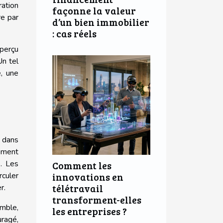
ration
façonne la valeur
re par
d’un bien immobilier
: cas réels
perçu
Un tel
e, une
n dans
tement
. Les
Comment les
innovations en
rculer
télétravail
r.
transforment-elles
emble,
les entreprises ?
uragé,