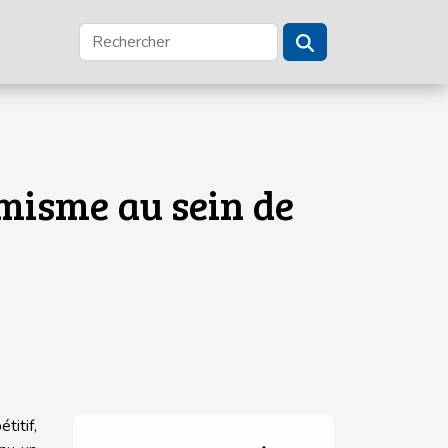
misme au sein de
titif,