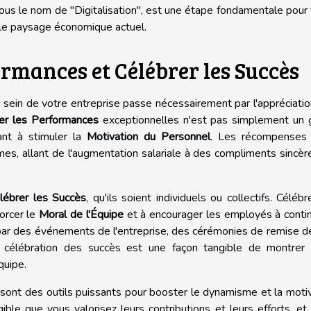
sous le nom de "Digitalisation", est une étape fondamentale pour
 le paysage économique actuel.
rmances et Célébrer les Succès
sein de votre entreprise passe nécessairement par l'appréciati
r les Performances
exceptionnelles n'est pas simplement un 
sant à stimuler la
Motivation du Personnel
. Les récompenses 
es, allant de l'augmentation salariale à des compliments sincèr
lébrer les Succès
, qu'ils soient individuels ou collectifs. Célébr
forcer le
Moral de l'Équipe
et à encourager les employés à conti
ar des événements de l'entreprise, des cérémonies de remise de
a célébration des succès est une façon tangible de montrer 
quipe.
 sont des outils puissants pour booster le dynamisme et la moti
ible que vous valorisez leurs contributions et leurs efforts, et