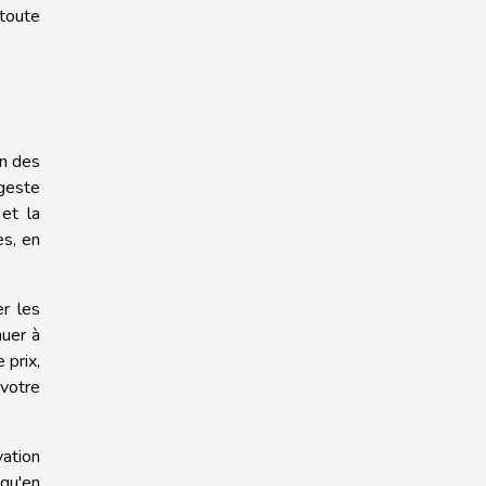
 toute
on des
geste
et la
es, en
er les
nuer à
 prix,
votre
vation
 qu'en