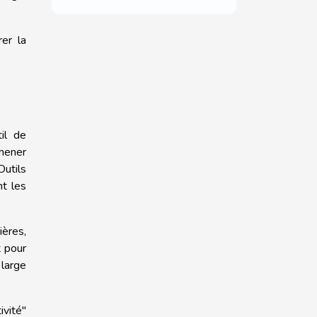
er la
il de
 mener
utils
t les
ères,
t pour
 large
vité"