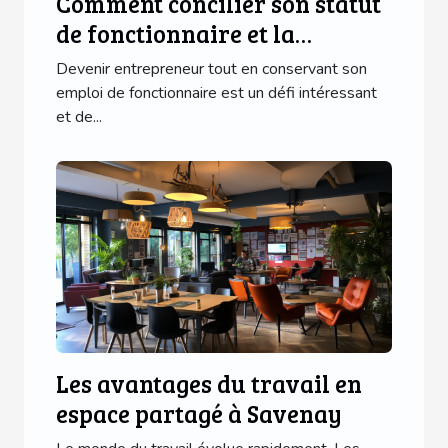
Comment concilier son statut
de fonctionnaire et la
création d'une entreprise
Devenir entrepreneur tout en conservant son
emploi de fonctionnaire est un défi intéressant
et de...
Les avantages du travail en
espace partagé à Savenay