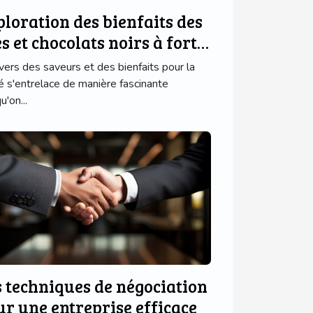
ploration des bienfaits des
s et chocolats noirs à forte
neur
ivers des saveurs et des bienfaits pour la
é s'entrelace de manière fascinante
u'on...
s techniques de négociation
ur une entreprise efficace