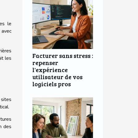
es le
 avec
rières
Facturer sans stress :
it les
repenser
l'expérience
utilisateur de vos
logiciels pros
 sites
ical.
itures
on des