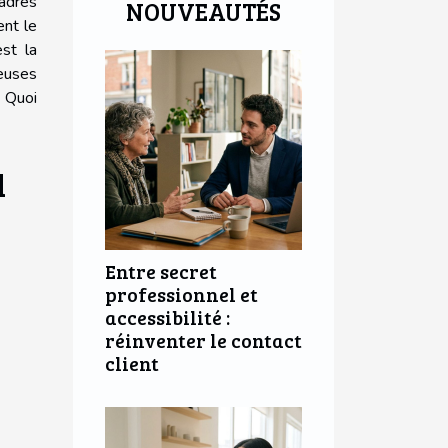
adres
NOUVEAUTÉS
ent le
est la
reuses
. Quoi
d
Entre secret
professionnel et
accessibilité :
réinventer le contact
client