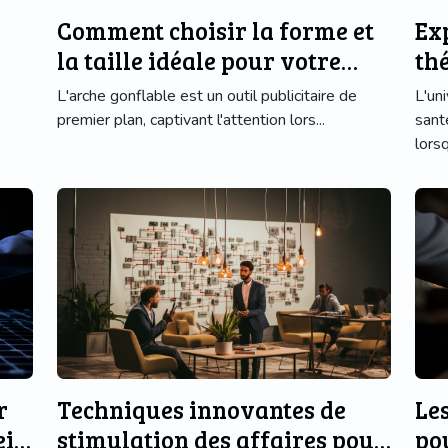
Comment choisir la forme et
Ex
la taille idéale pour votre
thé
arche gonflable
te
L'arche gonflable est un outil publicitaire de
L'un
premier plan, captivant l'attention lors...
sant
lorsq
r
Techniques innovantes de
Le
ein
stimulation des affaires pour
po