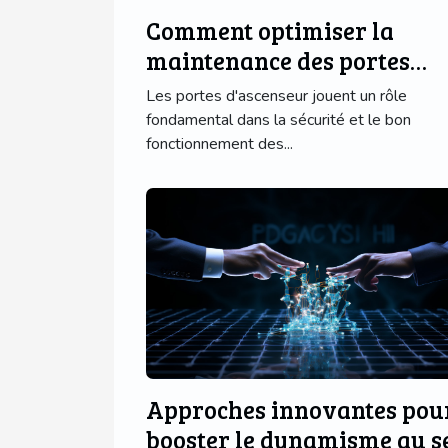
Comment optimiser la
maintenance des portes
d'ascenseur avec des
Les portes d'ascenseur jouent un rôle
technologies modernes ?
fondamental dans la sécurité et le bon
fonctionnement des...
Approches innovantes pou
booster le dynamisme au s