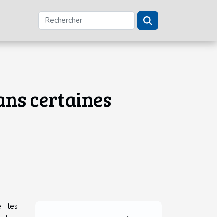
dans certaines
e les