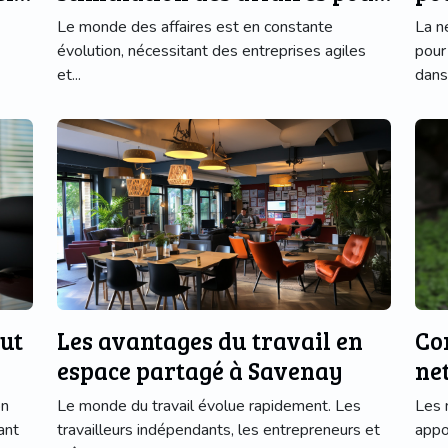
une entreprise florissante
Le monde des affaires est en constante
La n
évolution, nécessitant des entreprises agiles
pour
et...
dans 
ut
Les avantages du travail en
Co
espace partagé à Savenay
ne
on
Le monde du travail évolue rapidement. Les
Les 
ant
travailleurs indépendants, les entrepreneurs et
appo