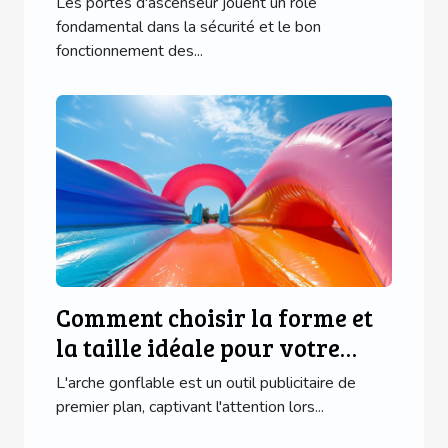
Les portes d'ascenseur jouent un rôle
technologies modernes ?
fondamental dans la sécurité et le bon
fonctionnement des...
Comment choisir la forme et
la taille idéale pour votre
arche gonflable
L'arche gonflable est un outil publicitaire de
premier plan, captivant l'attention lors...