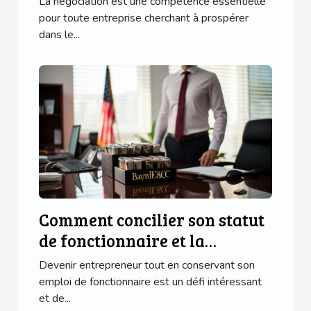
La négociation est une compétence essentielle
pour toute entreprise cherchant à prospérer
dans le...
Comment concilier son statut
de fonctionnaire et la
création d'une entreprise
Devenir entrepreneur tout en conservant son
emploi de fonctionnaire est un défi intéressant
et de...