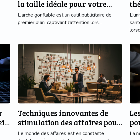
la taille idéale pour votre
thé
arche gonflable
te
L'arche gonflable est un outil publicitaire de
L'un
premier plan, captivant l'attention lors...
sant
lorsq
r
Techniques innovantes de
Le
ein
stimulation des affaires pour
po
une entreprise florissante
Le monde des affaires est en constante
La n