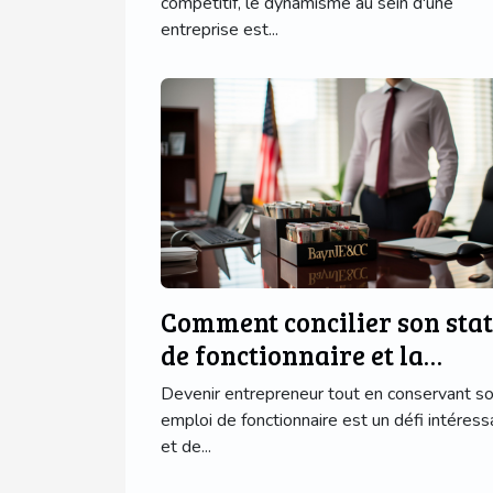
compétitif, le dynamisme au sein d'une
entreprise est...
Comment concilier son stat
de fonctionnaire et la
création d'une entreprise
Devenir entrepreneur tout en conservant s
emploi de fonctionnaire est un défi intéress
et de...