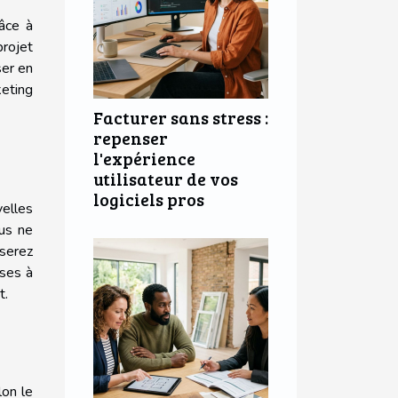
âce à
projet
ser en
keting
Facturer sans stress :
repenser
l'expérience
utilisateur de vos
logiciels pros
velles
ous ne
serez
ises à
t.
lon le