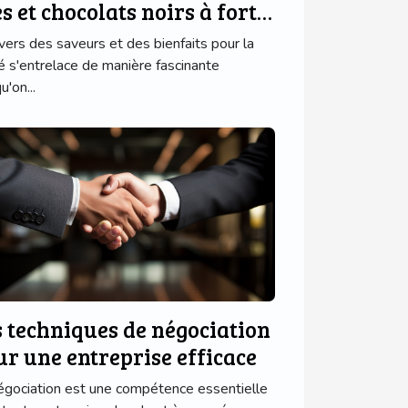
s et chocolats noirs à forte
neur
ivers des saveurs et des bienfaits pour la
é s'entrelace de manière fascinante
u'on...
s techniques de négociation
ur une entreprise efficace
égociation est une compétence essentielle