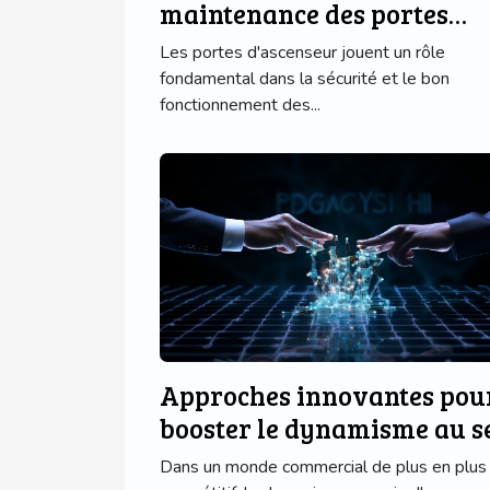
maintenance des portes
d'ascenseur avec des
Les portes d'ascenseur jouent un rôle
technologies modernes ?
fondamental dans la sécurité et le bon
fonctionnement des...
Approches innovantes pou
booster le dynamisme au s
de votre entreprise
Dans un monde commercial de plus en plus