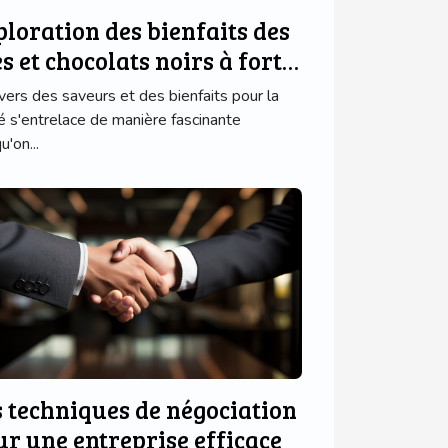
ploration des bienfaits des
s et chocolats noirs à forte
neur
ivers des saveurs et des bienfaits pour la
é s'entrelace de manière fascinante
u'on...
s techniques de négociation
ur une entreprise efficace