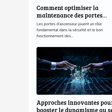
Comment optimiser la
maintenance des portes
d'ascenseur avec des
Les portes d'ascenseur jouent un rôle
technologies modernes ?
fondamental dans la sécurité et le bon
fonctionnement des...
Approches innovantes pou
booster le dynamisme au s