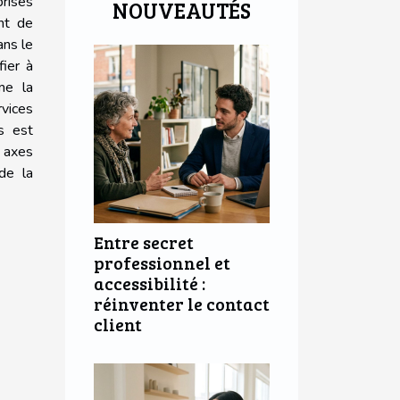
prises
NOUVEAUTÉS
nt de
ans le
fier à
me la
rvices
s est
 axes
de la
Entre secret
professionnel et
accessibilité :
réinventer le contact
client