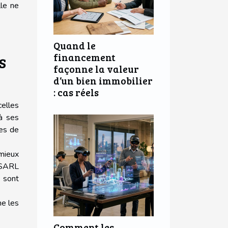
lle ne
Quand le
financement
s
façonne la valeur
d’un bien immobilier
: cas réels
celles
à ses
ces de
mieux
a SARL
s sont
me les
Comment les