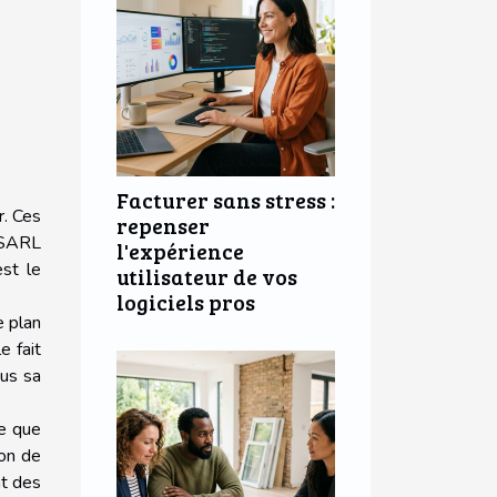
Facturer sans stress :
r. Ces
repenser
e SARL
l'expérience
est le
utilisateur de vos
logiciels pros
e plan
e fait
ous sa
le que
ion de
nt des