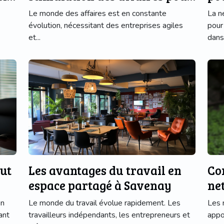
une entreprise florissante
Le monde des affaires est en constante
La n
évolution, nécessitant des entreprises agiles
pour
et...
dans 
ut
Les avantages du travail en
Co
espace partagé à Savenay
ne
on
Le monde du travail évolue rapidement. Les
Les 
ant
travailleurs indépendants, les entrepreneurs et
appo