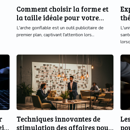
Comment choisir la forme et
Ex
la taille idéale pour votre
thé
arche gonflable
te
L'arche gonflable est un outil publicitaire de
L'un
premier plan, captivant l'attention lors...
sant
lorsq
r
Techniques innovantes de
Le
ein
stimulation des affaires pour
po