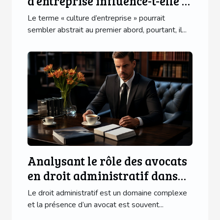
d'entreprise influence-t-elle le
progrès des affaires ?
Le terme « culture d’entreprise » pourrait
sembler abstrait au premier abord, pourtant, il...
Analysant le rôle des avocats
en droit administratif dans
divers domaines
Le droit administratif est un domaine complexe
et la présence d’un avocat est souvent...