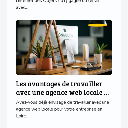
l’Internet des Objets (IoT) gagne du terrain,
avec...
Les avantages de travailler
avec une agence web locale en
Loire Atlantique
Avez-vous déjà envisagé de travailler avec une
agence web locale pour votre entreprise en
Loire...