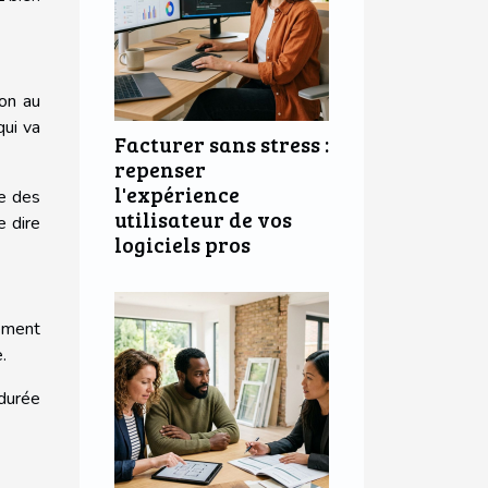
ion au
qui va
Facturer sans stress :
repenser
l'expérience
re des
utilisateur de vos
e dire
logiciels pros
lement
.
 durée