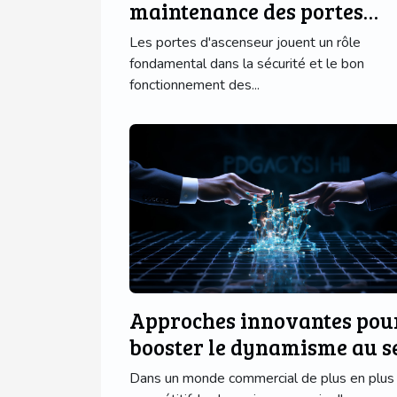
maintenance des portes
d'ascenseur avec des
Les portes d'ascenseur jouent un rôle
technologies modernes ?
fondamental dans la sécurité et le bon
fonctionnement des...
Approches innovantes pou
booster le dynamisme au s
de votre entreprise
Dans un monde commercial de plus en plus