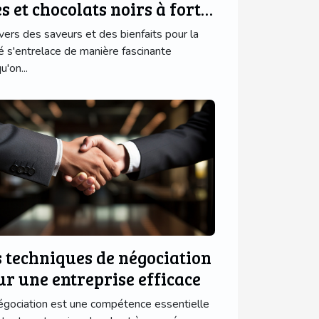
s et chocolats noirs à forte
neur
ivers des saveurs et des bienfaits pour la
é s'entrelace de manière fascinante
u'on...
s techniques de négociation
ur une entreprise efficace
égociation est une compétence essentielle