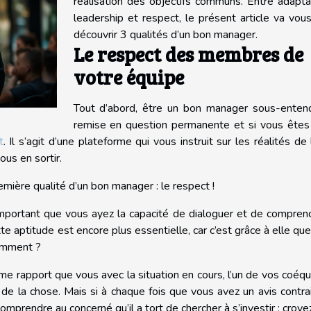
réalisation des objectifs communs. Entre adaptab
leadership et respect, le présent article va vous
découvrir 3 qualités d’un bon manager.
Le respect des membres de
votre équipe
Tout d’abord, être un bon manager sous-enten
remise en question permanente et si vous êtes
t
. Il s’agit d’une plateforme qui vous instruit sur les réalités de 
us en sortir.
mière qualité d’un bon manager : le respect !
 important que vous ayez la capacité de dialoguer et de compren
e aptitude est encore plus essentielle, car c’est grâce à elle qu
Comment ?
e rapport que vous avec la situation en cours, l’un de vos coéqu
 de la chose. Mais si à chaque fois que vous avez un avis contra
omprendre au concerné qu’il a tort de chercher à s’investir ; croye