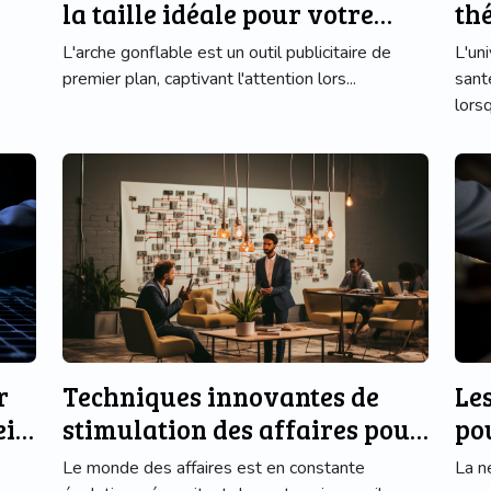
la taille idéale pour votre
thé
arche gonflable
te
L'arche gonflable est un outil publicitaire de
L'un
premier plan, captivant l'attention lors...
sant
lorsq
r
Techniques innovantes de
Le
ein
stimulation des affaires pour
po
une entreprise florissante
Le monde des affaires est en constante
La n