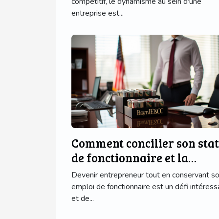
compétitif, le dynamisme au sein d'une
entreprise est...
Comment concilier son stat
de fonctionnaire et la
création d'une entreprise
Devenir entrepreneur tout en conservant s
emploi de fonctionnaire est un défi intéress
et de...