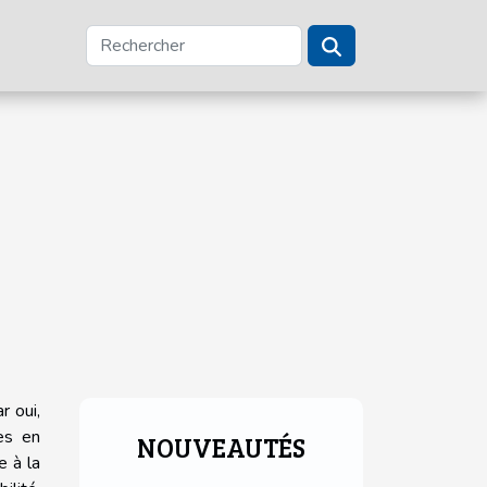
r oui,
es en
NOUVEAUTÉS
e à la