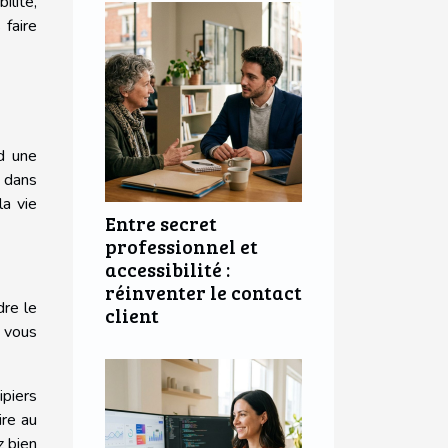
ilité,
 faire
d une
 dans
la vie
Entre secret
professionnel et
accessibilité :
réinventer le contact
dre le
client
e vous
ipiers
ire au
z bien